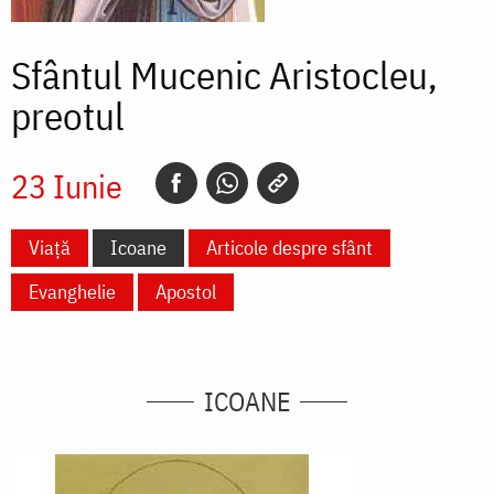
Sfântul Mucenic Aristocleu,
preotul
23 Iunie
Viață
Icoane
Articole despre sfânt
Evanghelie
Apostol
ICOANE