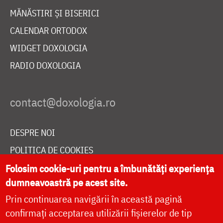
MĂNĂSTIRI ȘI BISERICI
CALENDAR ORTODOX
WIDGET DOXOLOGIA
RADIO DOXOLOGIA
DESPRE NOI
POLITICA DE COOKIES
DONEAZĂ ONLINE PENTRU CATEDRALA NAȚIONALĂ
Folosim cookie-uri pentru a îmbunătăți experiența
dumneavoastră pe acest site.
Prin continuarea navigării în această pagină
LIVE
confirmați acceptarea utilizării fișierelor de tip