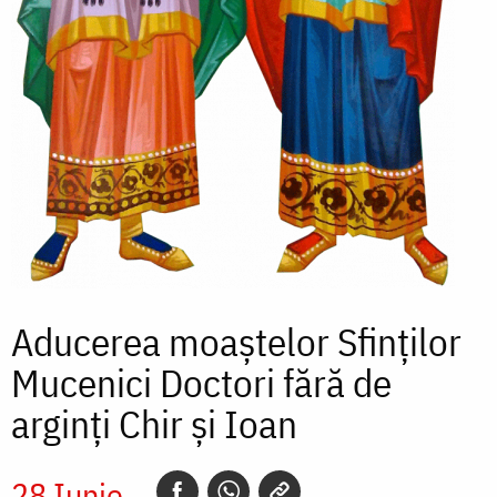
Aducerea moaștelor Sfinților
Mucenici Doctori fără de
arginți Chir și Ioan
28 Iunie