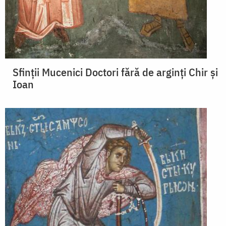
Sfinții Mucenici Doctori fără de arginți Chir și
Ioan