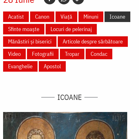
Acatist
Canon
Viață
Minuni
Icoane
Sfinte moaște
Locuri de pelerinaj
Mănăstiri și biserici
Articole despre sărbătoare
Video
Fotografii
Tropar
Condac
Evanghelie
Apostol
ICOANE