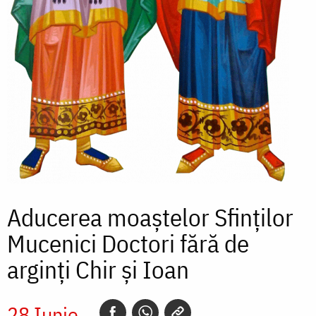
Aducerea moaștelor Sfinților
Mucenici Doctori fără de
arginți Chir și Ioan
28 Iunie