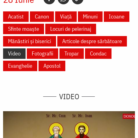
Acatist
Canon
Viață
Minuni
Icoane
Sfinte moaște
Locuri de pelerinaj
Mănăstiri și biserici
Articole despre sărbătoare
Video
Fotografii
Tropar
Condac
Evanghelie
Apostol
VIDEO