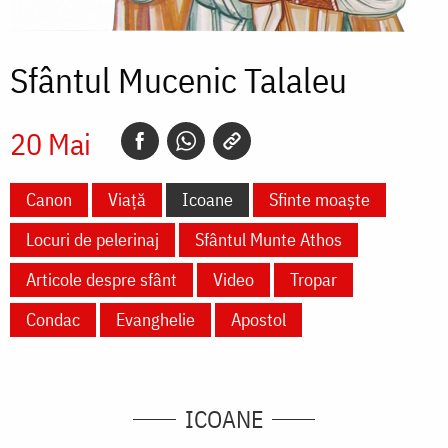
Sfântul Mucenic Talaleu
20 Mai
Canon
Viață
Icoane
Sfinte moaște
Locuri de pelerinaj
Sfântul Munte Athos
Articole despre sfânt
Video
Tropar
Condac
Evanghelie
Apostol
ICOANE