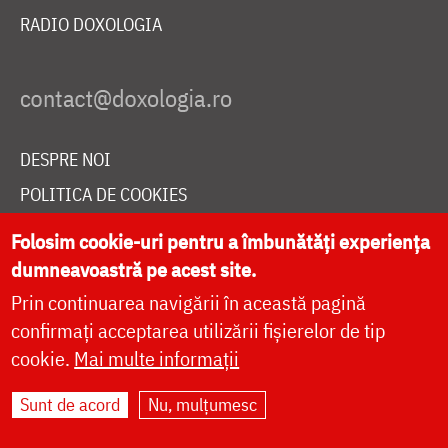
RADIO DOXOLOGIA
DESPRE NOI
POLITICA DE COOKIES
DONEAZĂ ONLINE PENTRU CATEDRALA NAȚIONALĂ
Folosim cookie-uri pentru a îmbunătăți experiența
dumneavoastră pe acest site.
Prin continuarea navigării în această pagină
LIVE
confirmați acceptarea utilizării fișierelor de tip
cookie.
Mai multe informații
Site dezvoltat de
DOXOLOGIA MEDIA
,
Sunt de acord
Nu, mulțumesc
Arhiepiscopia Iașilor | ©
doxologia.ro