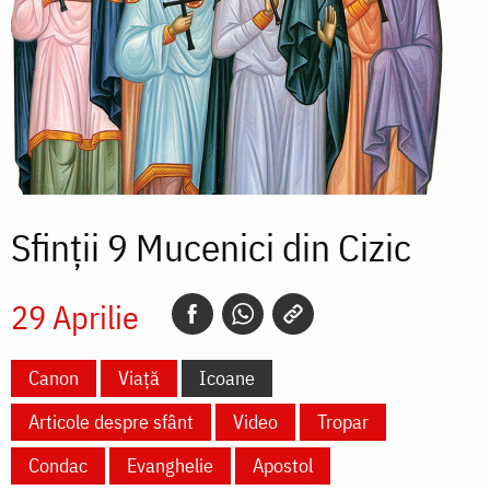
Sfinții 9 Mucenici din Cizic
29 Aprilie
Canon
Viață
Icoane
Articole despre sfânt
Video
Tropar
Condac
Evanghelie
Apostol