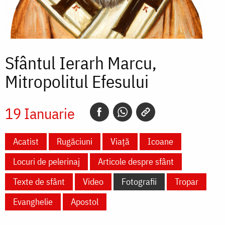
Sfântul Ierarh Marcu,
Mitropolitul Efesului
19 Ianuarie
Acatist
Rugăciuni
Viață
Icoane
Locuri de pelerinaj
Articole despre sfânt
Texte de sfânt
Video
Fotografii
Tropar
Evanghelie
Apostol