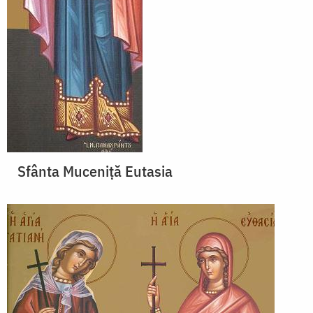
Sfânta Muceniță Eutasia