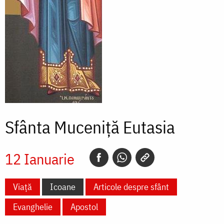
Sfânta Muceniță Eutasia
12 Ianuarie
Viață
Icoane
Articole despre sfânt
Evanghelie
Apostol