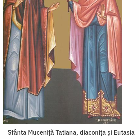
Sfânta Muceniță Tatiana, diaconița și Eutasia