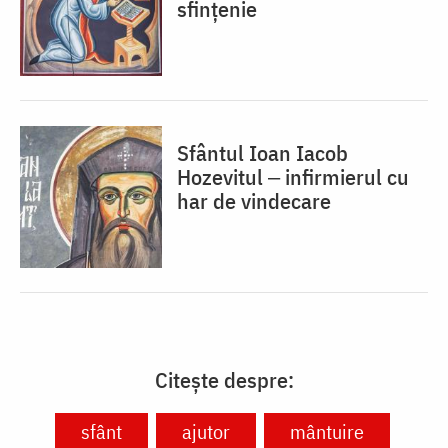
sfințenie
Sfântul Ioan Iacob
Hozevitul ‒ infirmierul cu
har de vindecare
Citește despre:
sfânt
ajutor
mântuire