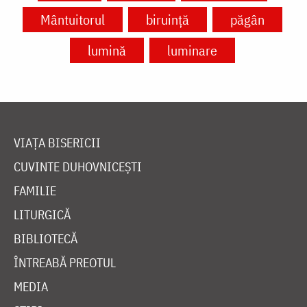
Mântuitorul
biruință
păgân
lumină
luminare
VIAȚA BISERICII
CUVINTE DUHOVNICEȘTI
FAMILIE
LITURGICĂ
BIBLIOTECĂ
ÎNTREABĂ PREOTUL
MEDIA