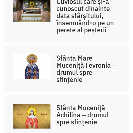
Cuviosul care și-a
cunoscut dinainte
data sfârșitului,
însemnând-o pe un
perete al peșterii
Sfânta Mare
Muceniță Fevronia ‒
drumul spre
sfințenie
Sfânta Muceniță
Achilina ‒ drumul
spre sfințenie