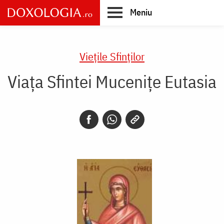
Skip
Meniu
to
main
Main
content
navigation
Vieţile Sfinţilor
Viaţa Sfintei Muceniţe Eutasia