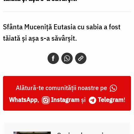
Sfânta Muceniţă Eutasia cu sabia a fost
tăiată şi aşa s-a săvârşit.
Alătură-te comunității noastre pe
WhatsApp
,
Instagram
și
Telegram
!