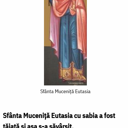
Sfânta
Sfânta Muceniţă Eutasia
Muceniţă
Eutasia
Sfânta Muceniţă Eutasia cu sabia a fost
tăiată şi aşa s-a săvârşit.