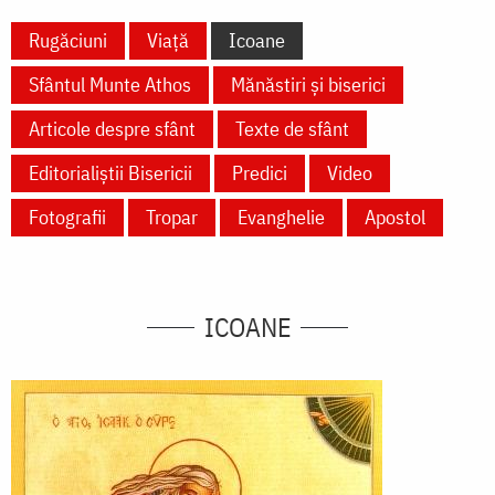
Rugăciuni
Viață
Icoane
Sfântul Munte Athos
Mănăstiri și biserici
Articole despre sfânt
Texte de sfânt
Editorialiștii Bisericii
Predici
Video
Fotografii
Tropar
Evanghelie
Apostol
ICOANE