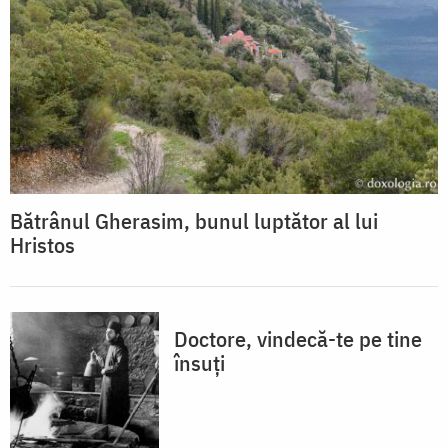
Bătrânul Gherasim, bunul luptător al lui
Hristos
Doctore, vindecă-te pe tine
însuţi