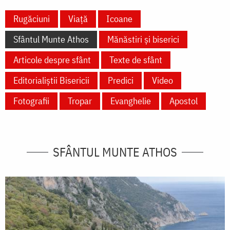
Rugăciuni
Viață
Icoane
Sfântul Munte Athos
Mănăstiri și biserici
Articole despre sfânt
Texte de sfânt
Editorialiștii Bisericii
Predici
Video
Fotografii
Tropar
Evanghelie
Apostol
SFÂNTUL MUNTE ATHOS