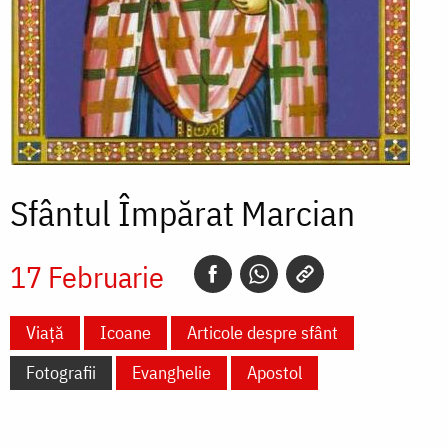
Sfântul Împărat Marcian
17 Februarie
Viață
Icoane
Articole despre sfânt
Fotografii
Evanghelie
Apostol