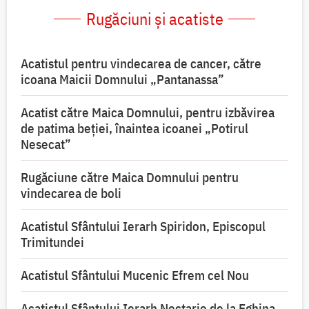
Rugăciuni și acatiste
Acatistul pentru vindecarea de cancer, către
icoana Maicii Domnului „Pantanassa”
Acatist către Maica Domnului, pentru izbăvirea
de patima beției, înaintea icoanei „Potirul
Nesecat”
Rugăciune către Maica Domnului pentru
vindecarea de boli
Acatistul Sfântului Ierarh Spiridon, Episcopul
Trimitundei
Acatistul Sfântului Mucenic Efrem cel Nou
Acatistul Sfântului Ierarh Nectarie de la Eghina