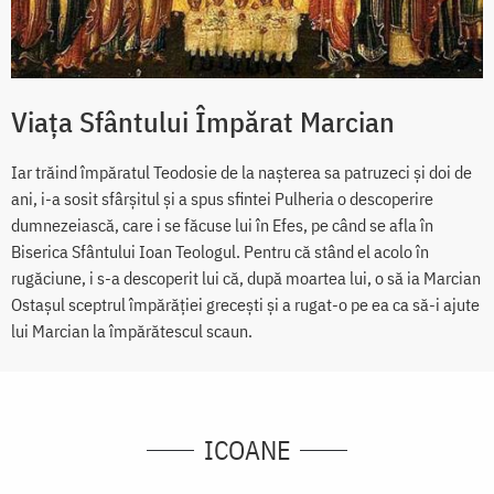
Viața Sfântului Împărat Marcian
Iar trăind împăratul Teodosie de la naşterea sa patruzeci şi doi de
ani, i-a sosit sfârşitul şi a spus sfintei Pulheria o descoperire
dumnezeiască, care i se făcuse lui în Efes, pe când se afla în
Biserica Sfântului Ioan Teologul. Pentru că stând el acolo în
rugăciune, i s-a descoperit lui că, după moartea lui, o să ia Marcian
Ostaşul sceptrul împărăţiei greceşti şi a rugat-o pe ea ca să-i ajute
lui Marcian la împărătescul scaun.
ICOANE