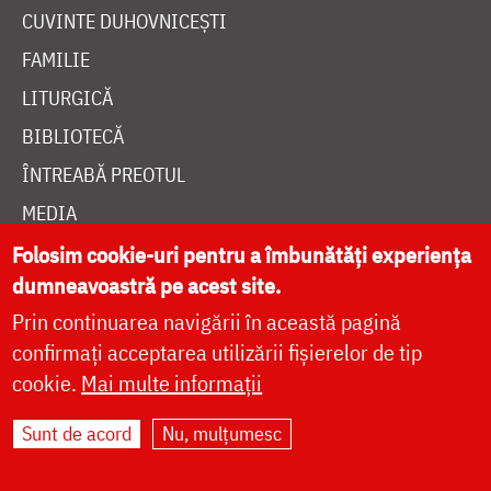
CUVINTE DUHOVNICEȘTI
FAMILIE
LITURGICĂ
BIBLIOTECĂ
ÎNTREABĂ PREOTUL
MEDIA
ȘTIRI
Folosim cookie-uri pentru a îmbunătăți experiența
dumneavoastră pe acest site.
HRAMUL SFINTEI CUVIOASE PARASCHEVA
Prin continuarea navigării în această pagină
confirmați acceptarea utilizării fișierelor de tip
AUTORI
cookie.
Mai multe informații
PĂRINȚI DUHOVNICEȘTI
Sunt de acord
Nu, mulțumesc
MAICI CU VIAȚĂ DUHOVNICEASCĂ
TEMATICĂ