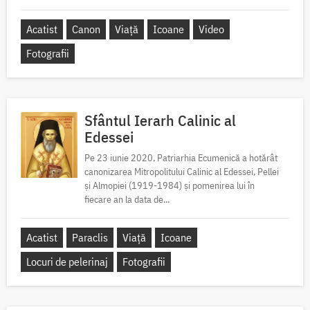
Acatist
Canon
Viață
Icoane
Video
Fotografii
Sfântul Ierarh Calinic al
Edessei
Pe 23 iunie 2020, Patriarhia Ecumenică a hotărât
canonizarea Mitropolitului Calinic al Edessei, Pellei
și Almopiei (1919-1984) și pomenirea lui în
fiecare an la data de...
Acatist
Paraclis
Viață
Icoane
Locuri de pelerinaj
Fotografii