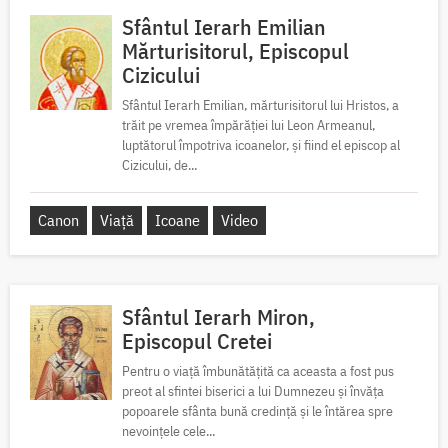
Sfântul Ierarh Emilian
Mărturisitorul, Episcopul
Cizicului
Sfântul Ierarh Emilian, mărturisitorul lui Hristos, a
trăit pe vremea împărăției lui Leon Armeanul,
luptătorul împotriva icoanelor, și fiind el episcop al
Cizicului, de...
Canon
Viață
Icoane
Video
Sfântul Ierarh Miron,
Episcopul Cretei
Pentru o viață îmbunătățită ca aceasta a fost pus
preot al sfintei biserici a lui Dumnezeu și învăța
popoarele sfânta bună credință și le întărea spre
nevoințele cele...