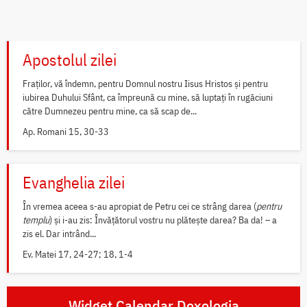
Apostolul zilei
Fraților, vă îndemn, pentru Domnul nostru Iisus Hristos și pentru
iubirea Duhului Sfânt, ca împreună cu mine, să luptați în rugăciuni
către Dumnezeu pentru mine, ca să scap de...
Ap. Romani 15, 30-33
Evanghelia zilei
În vremea aceea s-au apropiat de Petru cei ce strâng darea (
pentru
templu
) și i-au zis: Învățătorul vostru nu plătește darea? Ba da! – a
zis el. Dar intrând...
Ev. Matei 17, 24-27; 18, 1-4
Widget Calendar Doxologia