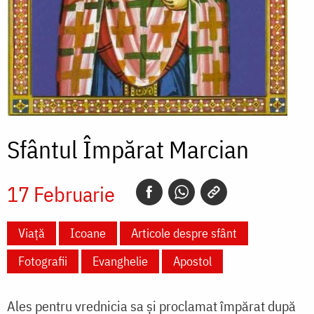
Sfântul Împărat Marcian
17 Februarie
Viață
Icoane
Articole despre sfânt
Fotografii
Evanghelie
Apostol
Ales pentru vrednicia sa și proclamat împărat după