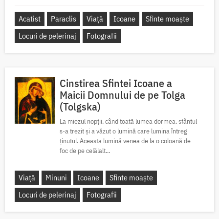
Acatist
Paraclis
Viață
Icoane
Sfinte moaște
Locuri de pelerinaj
Fotografii
Cinstirea Sfintei Icoane a
Maicii Domnului de pe Tolga
(Tolgska)
La miezul nopții, când toată lumea dormea, sfântul
s-a trezit și a văzut o lumină care lumina întreg
ținutul. Aceasta lumină venea de la o coloană de
foc de pe celălalt...
Viață
Minuni
Icoane
Sfinte moaște
Locuri de pelerinaj
Fotografii