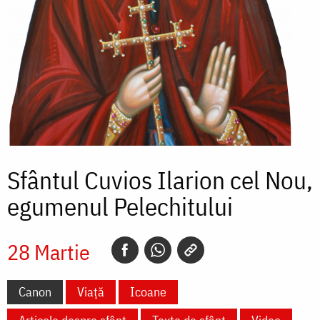
Sfântul Cuvios Ilarion cel Nou,
egumenul Pelechitului
28 Martie
Canon
Viață
Icoane