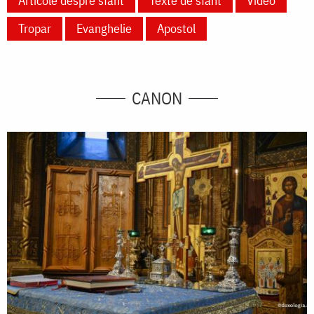
Articole despre sfânt
Texte de sfânt
Video
Tropar
Evanghelie
Apostol
CANON