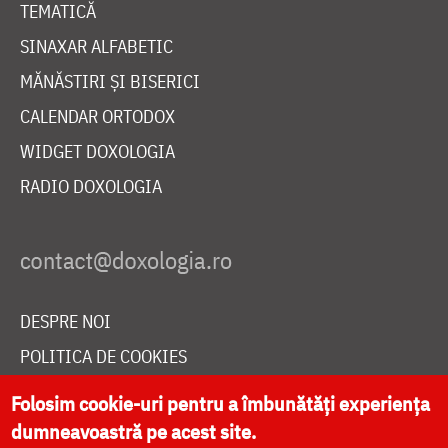
TEMATICĂ
SINAXAR ALFABETIC
MĂNĂSTIRI ȘI BISERICI
CALENDAR ORTODOX
WIDGET DOXOLOGIA
RADIO DOXOLOGIA
DESPRE NOI
POLITICA DE COOKIES
DONEAZĂ ONLINE PENTRU CATEDRALA NAȚIONALĂ
Folosim cookie-uri pentru a îmbunătăți experiența
dumneavoastră pe acest site.