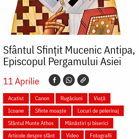
Sfântul Sfințit Mucenic Antipa,
Episcopul Pergamului Asiei
11 Aprilie
Acatist
Canon
Rugăciuni
Viață
Icoane
Sfinte moaște
Locuri de pelerinaj
Sfântul Munte Athos
Mănăstiri și biserici
Articole despre sfânt
Video
Fotografii