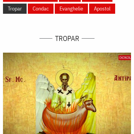
Tropar
Condac
Evanghelie
Apostol
TROPAR