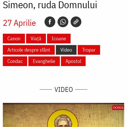
Simeon, ruda Domnului
27 Aprilie
Canon
Viață
Icoane
Articole despre sfânt
Video
Tropar
Condac
Evanghelie
Apostol
VIDEO