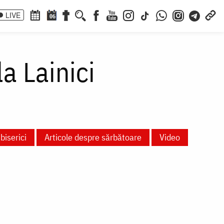
LIVE
06
a Lainici
biserici
Articole despre sărbătoare
Video