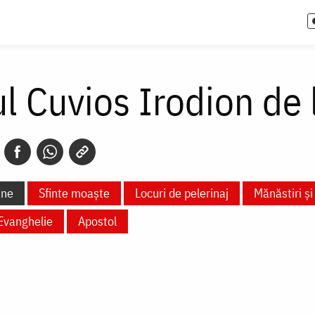
l Cuvios Irodion de l
ane
Sfinte moaște
Locuri de pelerinaj
Mănăstiri și 
Evanghelie
Apostol