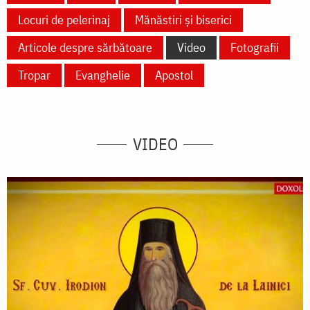
Locuri de pelerinaj
Mănăstiri și biserici
Articole despre sărbătoare
Video
Fotografii
Tropar
Evanghelie
Apostol
VIDEO