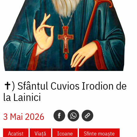
✝)
Sfântul Cuvios Irodion de
la Lainici
3 Mai 2026
Acatist
Viață
Icoane
Sfinte moaște