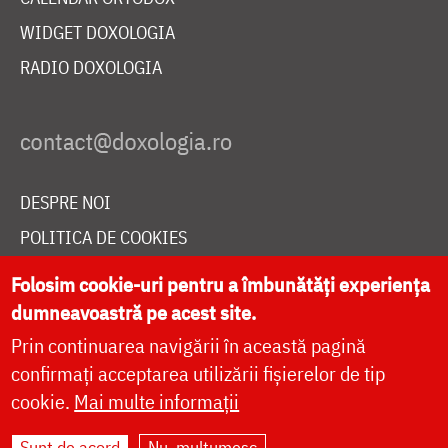
WIDGET DOXOLOGIA
RADIO DOXOLOGIA
DESPRE NOI
POLITICA DE COOKIES
DONEAZĂ ONLINE PENTRU CATEDRALA NAȚIONALĂ
Folosim cookie-uri pentru a îmbunătăți experiența
dumneavoastră pe acest site.
Prin continuarea navigării în această pagină
LIVE
confirmați acceptarea utilizării fișierelor de tip
cookie.
Mai multe informații
Site dezvoltat de
DOXOLOGIA MEDIA
,
Sunt de acord
Nu, mulțumesc