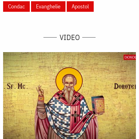
Condac
Evanghelie
Apostol
VIDEO