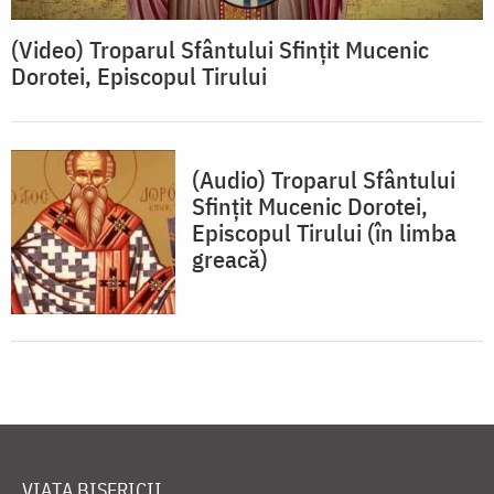
(Video) Troparul Sfântului Sfințit Mucenic
Dorotei, Episcopul Tirului
(Audio) Troparul Sfântului
Sfințit Mucenic Dorotei,
Episcopul Tirului (în limba
greacă)
VIAȚA BISERICII