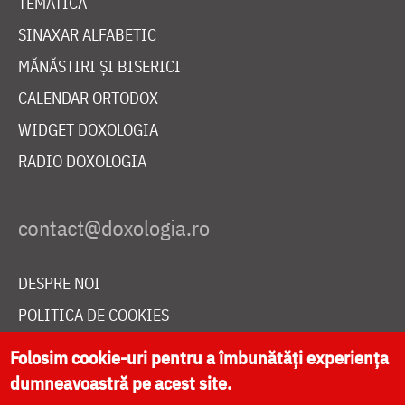
TEMATICĂ
SINAXAR ALFABETIC
MĂNĂSTIRI ȘI BISERICI
CALENDAR ORTODOX
WIDGET DOXOLOGIA
RADIO DOXOLOGIA
DESPRE NOI
POLITICA DE COOKIES
DONEAZĂ ONLINE PENTRU CATEDRALA NAȚIONALĂ
Folosim cookie-uri pentru a îmbunătăți experiența
dumneavoastră pe acest site.