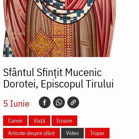
Sfântul Sfințit Mucenic
Dorotei, Episcopul Tirului
5 Iunie
Canon
Viață
Icoane
Articole despre sfânt
Video
Tropar