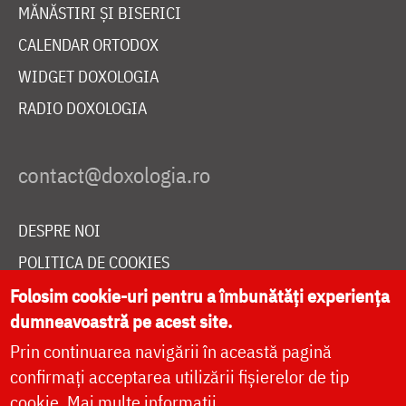
MĂNĂSTIRI ȘI BISERICI
CALENDAR ORTODOX
WIDGET DOXOLOGIA
RADIO DOXOLOGIA
DESPRE NOI
POLITICA DE COOKIES
DONEAZĂ ONLINE PENTRU CATEDRALA NAȚIONALĂ
Folosim cookie-uri pentru a îmbunătăți experiența
dumneavoastră pe acest site.
Prin continuarea navigării în această pagină
LIVE
confirmați acceptarea utilizării fișierelor de tip
cookie.
Mai multe informații