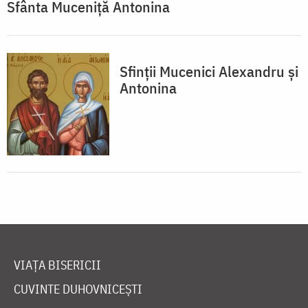
Sfânta Muceniță Antonina
Sfinții Mucenici Alexandru și
Antonina
VIAȚA BISERICII
CUVINTE DUHOVNICEȘTI