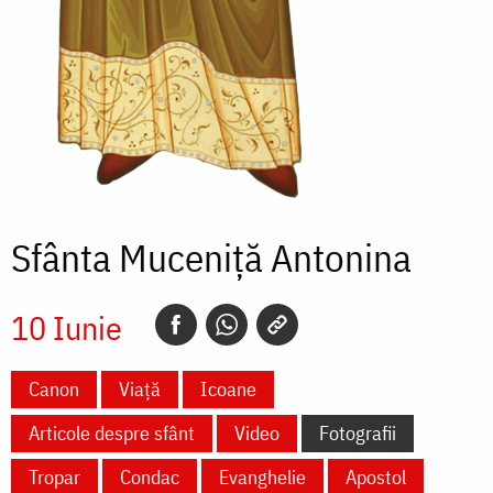
Sfânta Muceniță Antonina
10 Iunie
Canon
Viață
Icoane
Articole despre sfânt
Video
Fotografii
Tropar
Condac
Evanghelie
Apostol