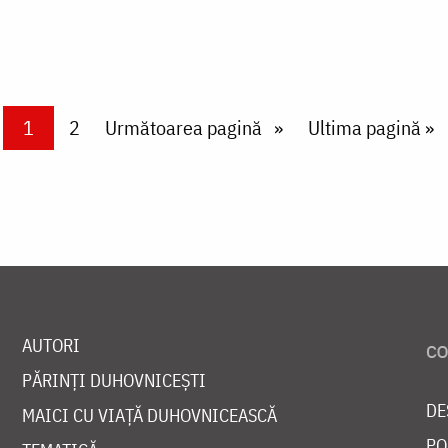
Current page
1
Page
2
Next page
Următoarea pagină
Last page
Ultima pagină »
AUTORI
PĂRINȚI DUHOVNICEȘTI
DE
MAICI CU VIAȚĂ DUHOVNICEASCĂ
PO