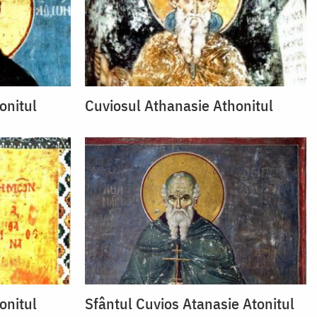
onitul
Cuviosul Athanasie Athonitul
onitul
Sfântul Cuvios Atanasie Atonitul