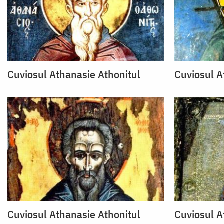
Cuviosul Athanasie Athonitul
Cuviosul A
Cuviosul Athanasie Athonitul
Cuviosul A