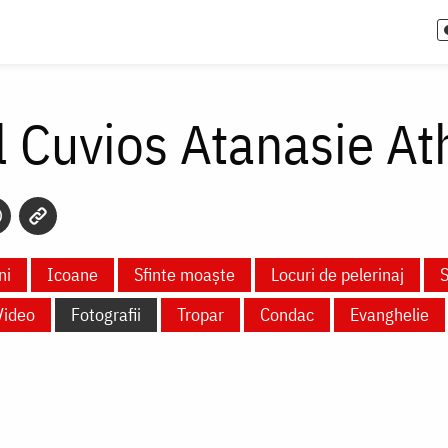
l Cuvios Atanasie At
ni
Icoane
Sfinte moaște
Locuri de pelerinaj
S
Video
Fotografii
Tropar
Condac
Evanghelie