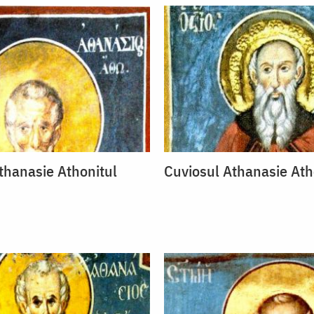
thanasie Athonitul
Cuviosul Athanasie Ath