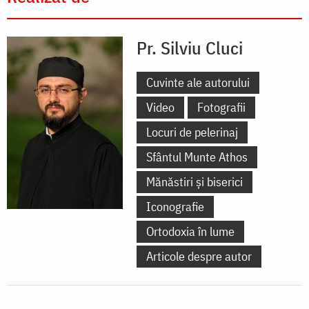
Pr. Silviu Cluci
Cuvinte ale autorului
Video
Fotografii
Locuri de pelerinaj
Sfântul Munte Athos
Mănăstiri și biserici
Iconografie
Ortodoxia în lume
Articole despre autor