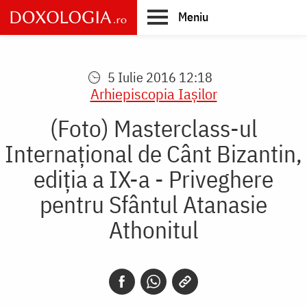
Skip
Meniu
to
main
Main
content
navigation
5 Iulie 2016 12:18
Arhiepiscopia Iaşilor
(Foto) Masterclass-ul
Internațional de Cânt Bizantin,
ediția a IX-a - Priveghere
pentru Sfântul Atanasie
Athonitul