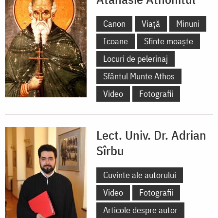
Canon
Viață
Minuni
Icoane
Sfinte moaște
Locuri de pelerinaj
Sfântul Munte Athos
Video
Fotografii
Lect. Univ. Dr. Adrian
Sîrbu
Cuvinte ale autorului
Video
Fotografii
Articole despre autor