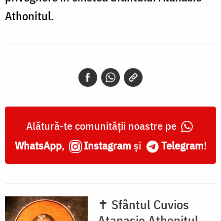
Athonitul.
Alătură-te comunității noastre pe
WhatsApp
,
Instagram
și
Telegram
!
✝ Sfântul Cuvios
Atanasie Athonitul