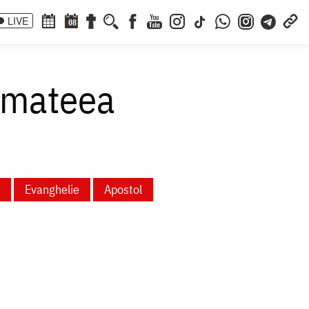
LIVE
08
rimateea
Evanghelie
Apostol