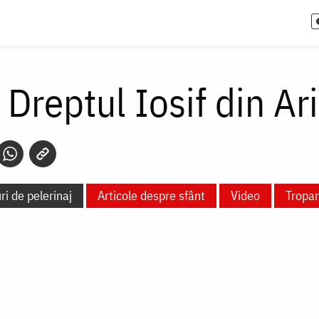
i Dreptul Iosif din A
ri de pelerinaj
Articole despre sfânt
Video
Tropar