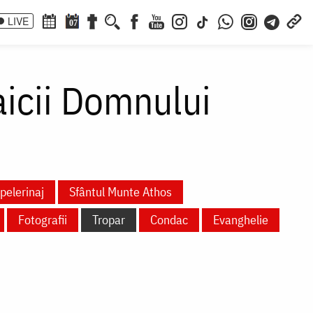
LIVE
07
aicii Domnului
pelerinaj
Sfântul Munte Athos
Fotografii
Tropar
Condac
Evanghelie