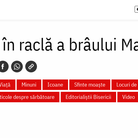
în raclă a brâului M
Viață
Minuni
Icoane
Sfinte moaște
Locuri de 
ticole despre sărbătoare
Editorialiștii Bisericii
Video