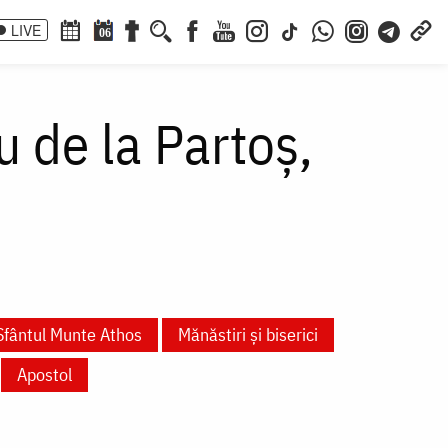
LIVE
06
u de la Partoș,
Sfântul Munte Athos
Mănăstiri și biserici
Apostol