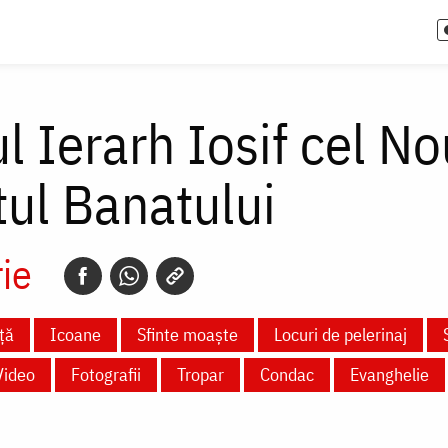
l Ierarh Iosif cel No
tul Banatului
ie
ță
Icoane
Sfinte moaște
Locuri de pelerinaj
Video
Fotografii
Tropar
Condac
Evanghelie