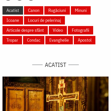
Acatist
Canon
Rugăciuni
Minuni
Icoane
Locuri de pelerinaj
Articole despre sfânt
Video
Fotografii
Tropar
Condac
Evanghelie
Apostol
ACATIST