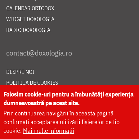
CALENDAR ORTODOX
WIDGET DOXOLOGIA
RADIO DOXOLOGIA
DESPRE NOI
POLITICA DE COOKIES
DONEAZĂ ONLINE PENTRU CATEDRALA NAȚIONALĂ
Folosim cookie-uri pentru a îmbunătăți experiența
dumneavoastră pe acest site.
Prin continuarea navigării în această pagină
LIVE
confirmați acceptarea utilizării fișierelor de tip
cookie.
Mai multe informații