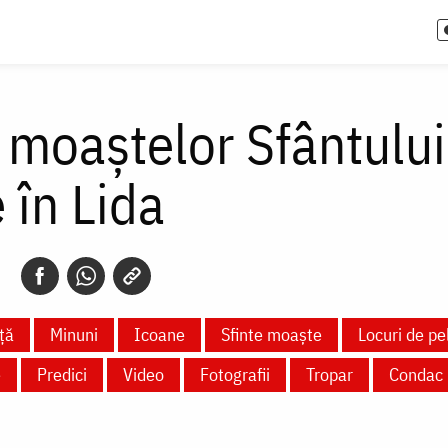
 moaștelor Sfântulu
 în Lida
ță
Minuni
Icoane
Sfinte moaște
Locuri de pe
e
Predici
Video
Fotografii
Tropar
Condac