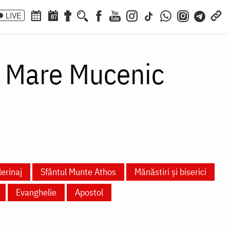
LIVE
07
i Mare Mucenic
lerinaj
Sfântul Munte Athos
Mănăstiri și biserici
Evanghelie
Apostol