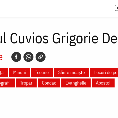
l Cuvios Grigorie De
e
ță
Minuni
Icoane
Sfinte moaște
Locuri de pe
grafii
Tropar
Condac
Evanghelie
Apostol