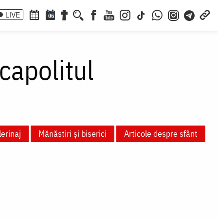
LIVE
06
capolitul
lerinaj
Mănăstiri și biserici
Articole despre sfânt