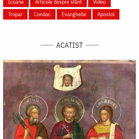
Icoane
Articole despre sfânt
Video
Tropar
Condac
Evanghelie
Apostol
ACATIST