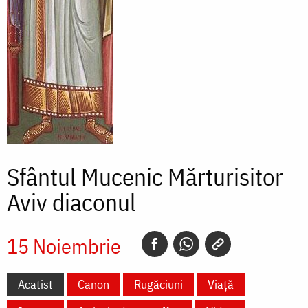
Sfântul Mucenic Mărturisitor
Aviv diaconul
15 Noiembrie
Acatist
Canon
Rugăciuni
Viață