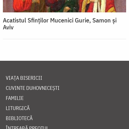
Acatistul Sfinţilor Mucenici Gurie, Samon şi
Aviv
VIAȚA BISERICII
CUVINTE DUHOVNICEȘTI
FAMILIE
LITURGICĂ
BIBLIOTECĂ
ÎNTREABĂ PREOTUL