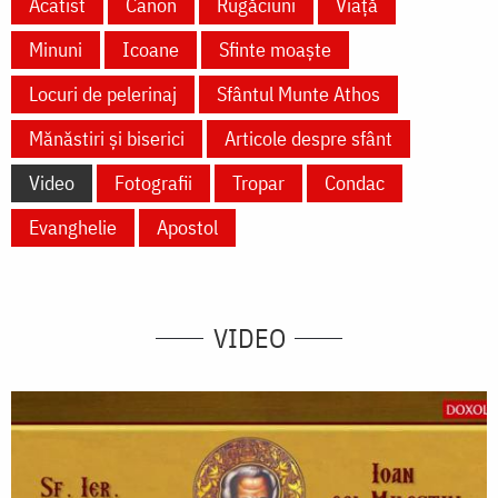
Acatist
Canon
Rugăciuni
Viață
Minuni
Icoane
Sfinte moaște
Locuri de pelerinaj
Sfântul Munte Athos
Mănăstiri și biserici
Articole despre sfânt
Video
Fotografii
Tropar
Condac
Evanghelie
Apostol
VIDEO