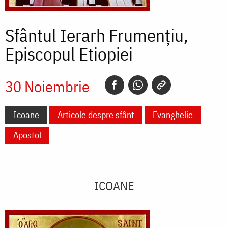
Sfântul Ierarh Frumențiu,
Episcopul Etiopiei
30 Noiembrie
Icoane
Articole despre sfânt
Evanghelie
Apostol
ICOANE