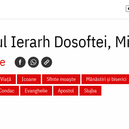
l Ierarh Dosoftei, M
e
Viață
Icoane
Sfinte moaște
Mănăstiri și biserici
Condac
Evanghelie
Apostol
Slujba