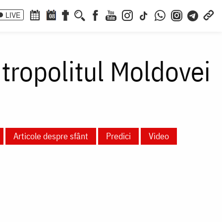
LIVE
08
itropolitul Moldovei
Articole despre sfânt
Predici
Video