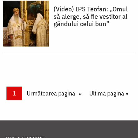
(Video) IPS Teofan: „Omul
să alerge, să fie vestitor al
gândului celui bun”
Paginare
Current page
1
Next page
Următoarea pagină
Last page
Ultima pagină »