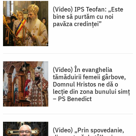
(Video) IPS Teofan: „Este
bine să purtăm cu noi
pavăza credinței”
(Video) În evanghelia
tămăduirii femeii gârbove,
Domnul Hristos ne dă o
lecție din zona bunului simț
– PS Benedict
(Video) „Prin spovedanie,