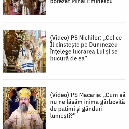
botezat Mihai Eminescu
(Video) PS Nichifor: „Cel ce
Îl cinstește pe Dumnezeu
înțelege lucrarea Lui și se
bucură de ea”
(Video) PS Macarie: „Cum să
nu ne lăsăm inima gârbovită
de patimi și gânduri
lumești?”