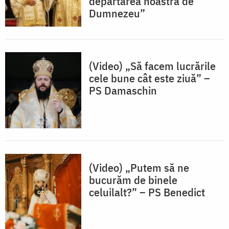
depărtarea noastră de
Dumnezeu”
(Video) „Să facem lucrările
cele bune cât este ziuă” –
PS Damaschin
(Video) „Putem să ne
bucurăm de binele
celuilalt?” – PS Benedict