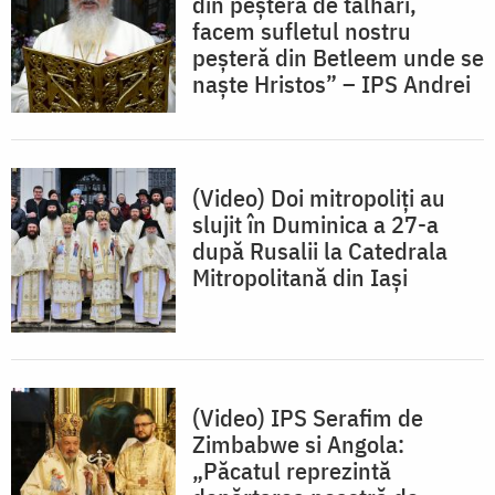
din peșteră de tâlhari,
facem sufletul nostru
peșteră din Betleem unde se
naște Hristos” – IPS Andrei
(Video) Doi mitropoliți au
slujit în Duminica a 27-a
după Rusalii la Catedrala
Mitropolitană din Iași
(Video) IPS Serafim de
Zimbabwe si Angola:
„Păcatul reprezintă