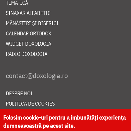
TEMATICĂ
SINAXAR ALFABETIC
MĂNĂSTIRI ȘI BISERICI
CALENDAR ORTODOX
WIDGET DOXOLOGIA
RADIO DOXOLOGIA
DESPRE NOI
POLITICA DE COOKIES
DONEAZĂ ONLINE PENTRU CATEDRALA NAȚIONALĂ
Folosim cookie-uri pentru a îmbunătăți experiența
dumneavoastră pe acest site.