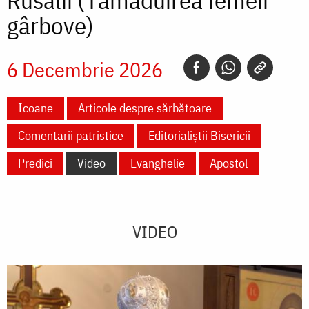
Rusalii (Tămăduirea femeii
gârbove)
6 Decembrie 2026
Icoane
Articole despre sărbătoare
Comentarii patristice
Editorialiștii Bisericii
Predici
Video
Evanghelie
Apostol
VIDEO