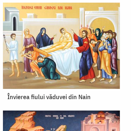
Învierea fiului văduvei din Nain