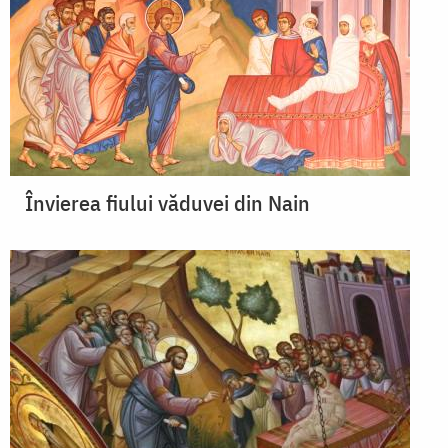
Învierea fiului văduvei din Nain