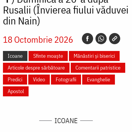
Rusalii (Învierea fiului văduvei
din Nain)
18 Octombrie 2026
Icoane
Sfinte moaște
Mănăstiri și biserici
Articole despre sărbătoare
Comentarii patristice
Predici
Video
Fotografii
Evanghelie
Apostol
ICOANE