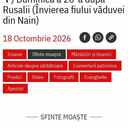
Rusalii (Învierea fiului văduvei
din Nain)
18 Octombrie 2026
Icoane
Sfinte moaște
Mănăstiri și biserici
Articole despre sărbătoare
Comentarii patristice
Predici
Video
Fotografii
Evanghelie
Apostol
SFINTE MOAȘTE