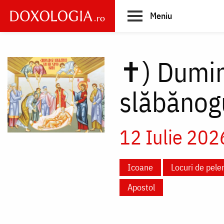
Skip
Meniu
to
main
Main
content
navigation
✝)
Dumin
slăbănog
12 Iulie 20
Icoane
Locuri de peler
Apostol