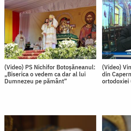
(Video) PS Nichifor Botoșăneanul:
(Video) Vi
„Biserica o vedem ca dar al lui
din Caper
Dumnezeu pe pământ”
ortodoxiei 