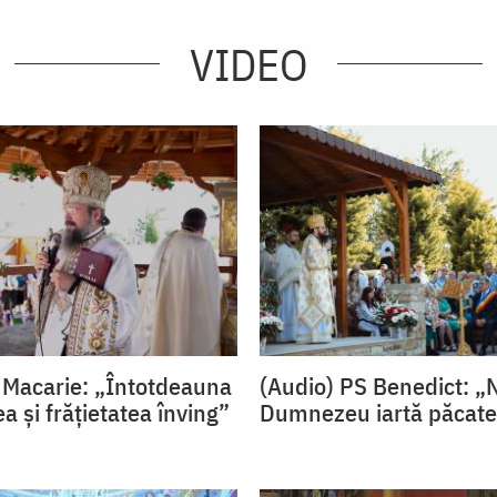
VIDEO
 Macarie: „Întotdeauna
(Audio) PS Benedict: 
ea și frățietatea înving”
Dumnezeu iartă păcate