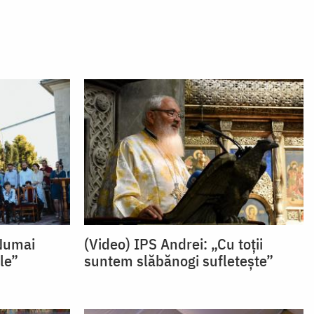
„Numai
(Video) IPS Andrei: „Cu toții
le”
suntem slăbănogi sufletește”