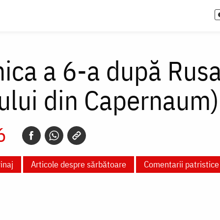
ica a 6-a după Rusal
ului din Capernaum)
26
inaj
Articole despre sărbătoare
Comentarii patristice