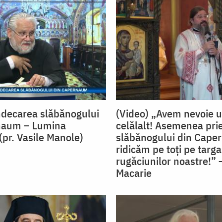
ndecarea slăbănogului
(Video) „Avem nevoie u
naum – Lumina
celălalt! Asemenea prie
(pr. Vasile Manole)
slăbănogului din Caper
ridicăm pe toți pe targa
rugăciunilor noastre!” 
Macarie