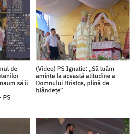
nul de
(Video) PS Ignatie: „Să luăm
tenilor
aminte la această atitudine a
naum să îi
Domnului Hristos, plină de
blândețe”
– PS