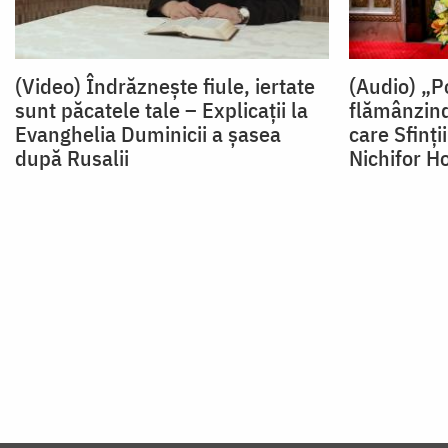
(Video) Îndrăznește fiule, iertate
(Audio) „P
sunt păcatele tale – Explicații la
flămânzind
Evanghelia Duminicii a șasea
care Sfinți
după Rusalii
Nichifor Ho
Paginare