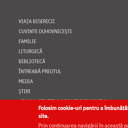
VIAȚA BISERICII
CUVINTE DUHOVNICEȘTI
FAMILIE
LITURGICĂ
BIBLIOTECĂ
ÎNTREABĂ PREOTUL
MEDIA
ȘTIRI
HRAMUL SFINTEI CUVIOASE PARASCHEVA
Folosim cookie-uri pentru a îmbunăt
site.
Prin continuarea navigării în această p