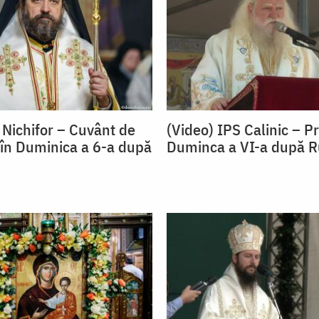
 Nichifor – Cuvânt de
(Video) IPS Calinic – Pr
 în Duminica a 6-a după
Duminca a VI-a după Ru