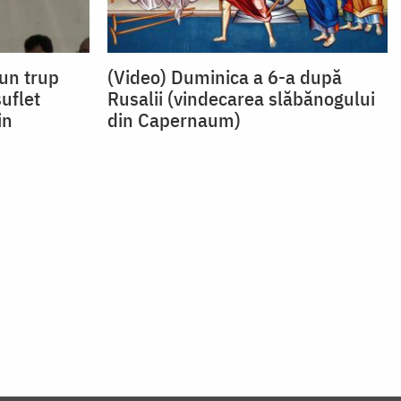
 un trup
(Video) Duminica a 6-a după
suflet
Rusalii (vindecarea slăbănogului
in
din Capernaum)