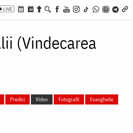
LIVE
08
ii (Vindecarea
Predici
Video
Fotografii
Evanghelie