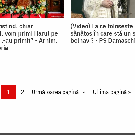
ostind, chiar
(Video) La ce folosește
, vom primi Harul pe
sănătos în care stă un 
i l-au primit” - Arhim.
bolnav ? - PS Damasch
ria
Current page
1
Page
2
Next page
Următoarea pagină
Last page
Ultima pagină »