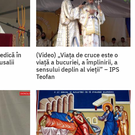
edică în
(Video) „Viața de cruce este o
salii
viață a bucuriei, a împlinirii, a
sensului deplin al vieții” – IPS
Teofan