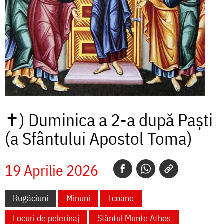
✝)
Duminica a 2-a după Paști
(a Sfântului Apostol Toma)
19 Aprilie 2026
Rugăciuni
Minuni
Icoane
Locuri de pelerinaj
Sfântul Munte Athos