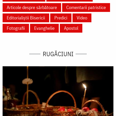
Articole despre sărbătoare
Comentarii patristice
Editorialiștii Bisericii
Predici
Video
Fotografii
Evanghelie
Apostol
RUGĂCIUNI