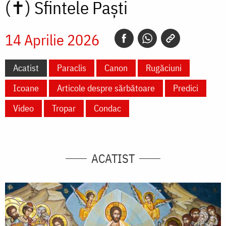
(✝)
Sfintele Paști
14 Aprilie 2026
Acatist
Paraclis
Canon
Rugăciuni
Icoane
Articole despre sărbătoare
Predici
Video
Tropar
Condac
ACATIST