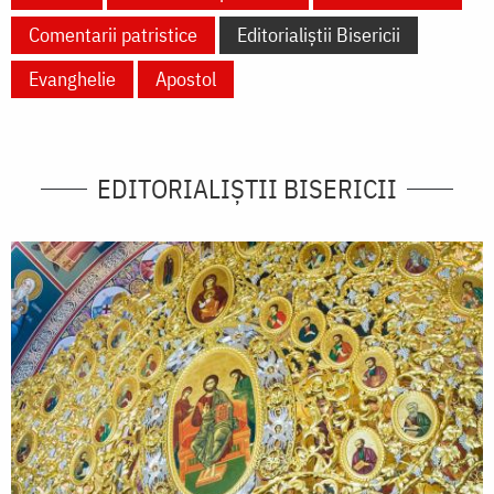
Comentarii patristice
Editorialiștii Bisericii
Evanghelie
Apostol
EDITORIALIȘTII BISERICII