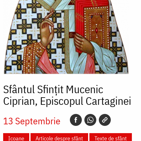
Sfântul Sfințit Mucenic
Ciprian, Episcopul Cartaginei
13 Septembrie
Icoane
Articole despre sfânt
Texte de sfânt