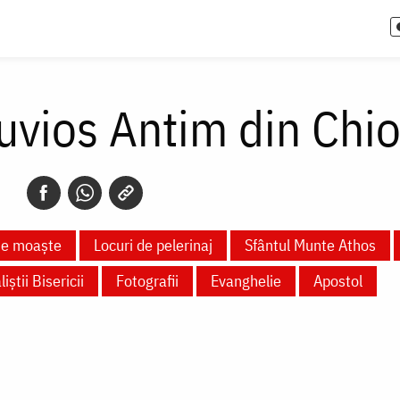
uvios Antim din Chi
te moaște
Locuri de pelerinaj
Sfântul Munte Athos
liștii Bisericii
Fotografii
Evanghelie
Apostol