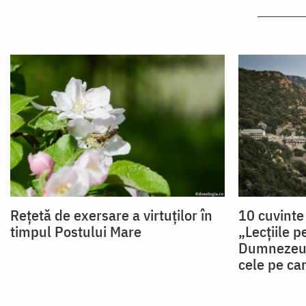
Rețetă de exersare a virtuților în
10 cuvinte
timpul Postului Mare
„Lecţiile pe
Dumnezeu s
cele pe car