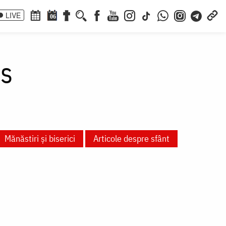
LIVE
06
os
Mănăstiri și biserici
Articole despre sfânt