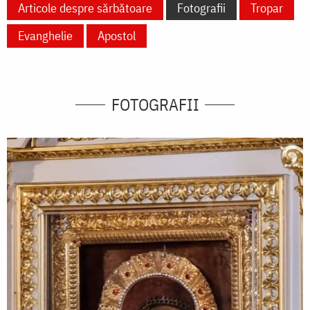
Articole despre sărbătoare
Fotografii
Tropar
Evanghelie
Apostol
FOTOGRAFII