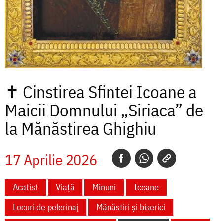
✝
Cinstirea Sfintei Icoane a
Maicii Domnului „Siriaca” de
la Mănăstirea Ghighiu
17 Aprilie 2026
Acatist
Viață
Minuni
Icoane
Locuri de pelerinaj
Mănăstiri și biserici