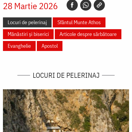
28 Martie 2026
Locuri de pelerinaj
Sfântul Munte Athos
Mănăstiri și biserici
Articole despre sărbătoare
Evanghelie
Apostol
LOCURI DE PELERINAJ