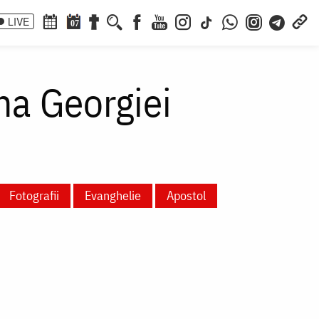
LIVE
07
na Georgiei
Fotografii
Evanghelie
Apostol