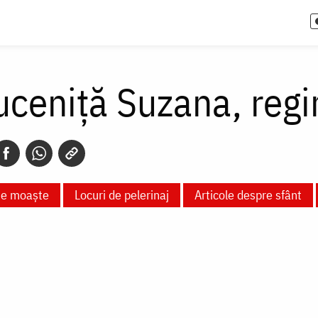
ceniță Suzana, regi
te moaște
Locuri de pelerinaj
Articole despre sfânt