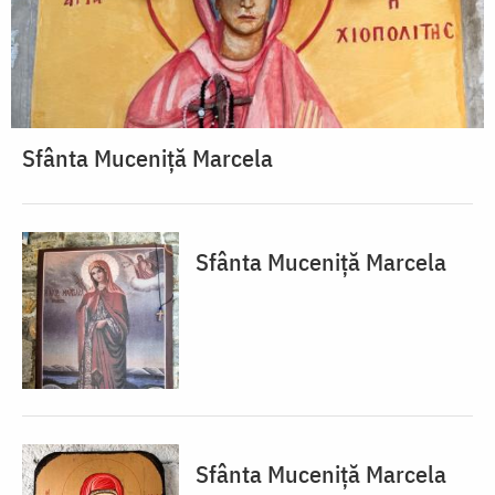
Sfânta Muceniță Marcela
Sfânta Muceniță Marcela
Sfânta Muceniță Marcela