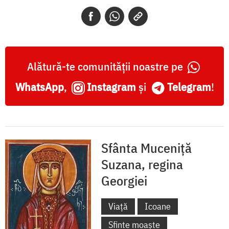
regina
Georgiei
Alătură-te comunității noastre pe
WhatsApp
,
Instagram
și
Telegram
!
Sfânta Muceniță
Suzana, regina
Georgiei
Viață
Icoane
Sfinte moaște