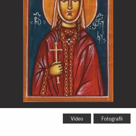
Sfânta
Muceniță
Video
Fotografii
Suzana,