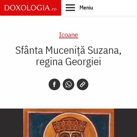
Skip
Meniu
to
main
Main
content
navigation
Icoane
Sfânta Muceniță Suzana,
regina Georgiei