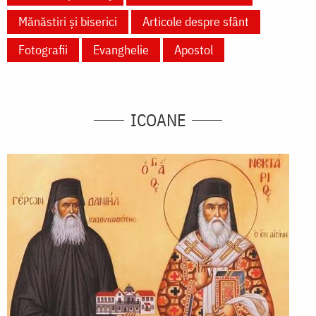
Mănăstiri și biserici
Articole despre sfânt
Fotografii
Evanghelie
Apostol
ICOANE