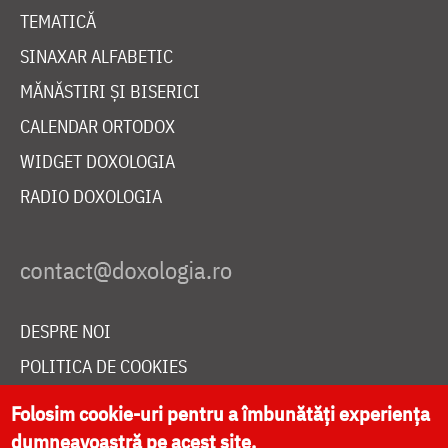
TEMATICĂ
SINAXAR ALFABETIC
MĂNĂSTIRI ȘI BISERICI
CALENDAR ORTODOX
WIDGET DOXOLOGIA
RADIO DOXOLOGIA
DESPRE NOI
POLITICA DE COOKIES
DONEAZĂ ONLINE PENTRU CATEDRALA NAȚIONALĂ
Folosim cookie-uri pentru a îmbunătăți experiența
dumneavoastră pe acest site.