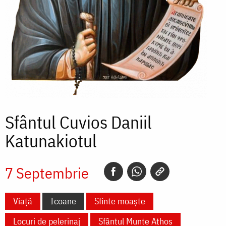
Sfântul Cuvios Daniil
Katunakiotul
7 Septembrie
Viață
Icoane
Sfinte moaște
Locuri de pelerinaj
Sfântul Munte Athos