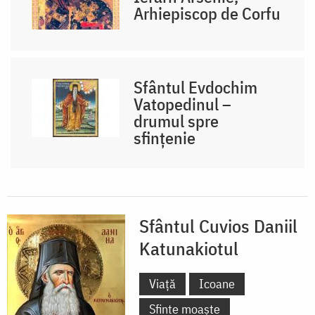
Arhiepiscop de Corfu
Sfântul Evdochim
Vatopedinul –
drumul spre
sfințenie
Sfântul Cuvios Daniil
Katunakiotul
Viață
Icoane
Sfinte moaște