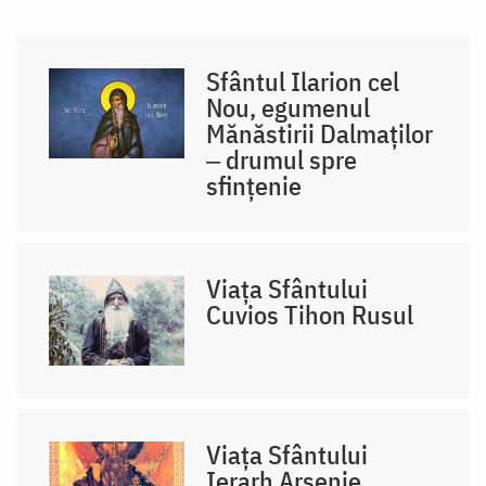
Sfântul Ilarion cel
Nou, egumenul
Mănăstirii Dalmaților
‒ drumul spre
sfințenie
Viața Sfântului
Cuvios Tihon Rusul
Viața Sfântului
Ierarh Arsenie,