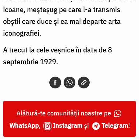
icoane, meșteșug pe care l-a transmis
obștii care duce și ea mai departe arta
iconografiei.
A trecut la cele veșnice în data de 8
septembrie 1929.
Alătură-te comunității noastre pe
WhatsApp
,
Instagram
și
Telegram
!