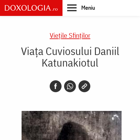
Skip
Meniu
to
main
Main
content
navigation
Vieţile Sfinţilor
Viața Cuviosului Daniil
Katunakiotul