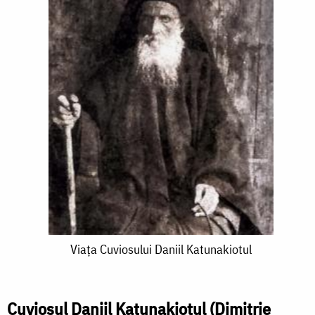
Viața
Viața Cuviosului Daniil Katunakiotul
Cuviosului
Daniil
Cuviosul Daniil Katunakiotul (Dimitrie