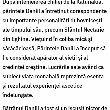
După întemeierea chiliei de la Katunakia,
părintele Daniil a întreținut corespondențe
cu importante personalități duhovnicești
ale timpului său, precum Sfântul Nectarie
din Eghina. Viețuind în coliba mică și
sărăcăcioasă, Părintele Daniil a început să
fie considerat apărător al vieții și al
credinței creștine. Lucrările sale având ca
subiect viața monahală reprezintă esența
și rezultatul experienței ascetice
îndelungate.
Bătrânul Daniil a fost și un iscusit pictor de