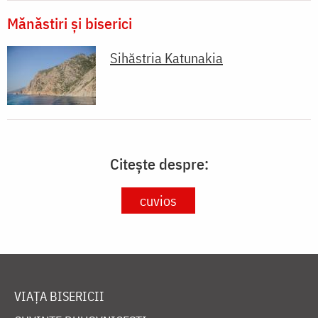
Mănăstiri și biserici
Sihăstria Katunakia
Citește despre:
cuvios
VIAȚA BISERICII