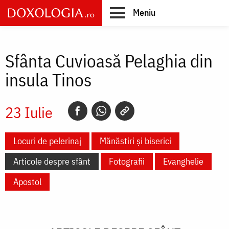
Skip
Meniu
to
main
Main
content
navigation
Sfânta Cuvioasă Pelaghia din
insula Tinos
23 Iulie
Locuri de pelerinaj
Mănăstiri și biserici
Articole despre sfânt
Fotografii
Evanghelie
Apostol