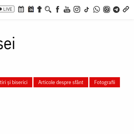
LIVE
06
sei
ri și biserici
Articole despre sfânt
Fotografii