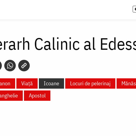
erarh Calinic al Edes
anon
Viață
Icoane
Locuri de pelerinaj
Mănăsti
anghelie
Apostol