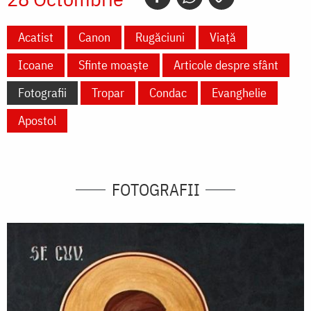
Acatist
Canon
Rugăciuni
Viață
Icoane
Sfinte moaște
Articole despre sfânt
Fotografii
Tropar
Condac
Evanghelie
Apostol
FOTOGRAFII