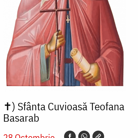
✝)
Sfânta Cuvioasă Teofana
Basarab
28 Octombrie