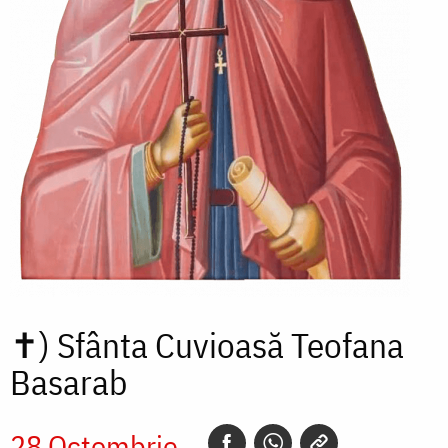
✝)
Sfânta Cuvioasă Teofana
Basarab
28 Octombrie