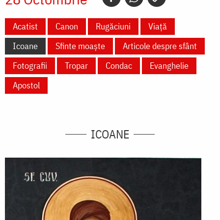
Acatist
Canon
Rugăciuni
Viață
Icoane
Sfinte moaște
Articole despre sfânt
Fotografii
Tropar
Condac
Evanghelie
Apostol
ICOANE