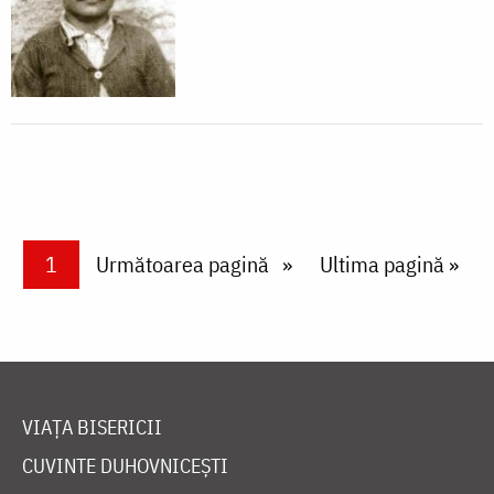
Paginare
Current page
1
Next page
Următoarea pagină
Last page
Ultima pagină »
VIAȚA BISERICII
CUVINTE DUHOVNICEȘTI