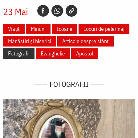
23 Mai
Viață
Minuni
Icoane
Locuri de pelerinaj
Mănăstiri și biserici
Articole despre sfânt
Fotografii
Evanghelie
Apostol
FOTOGRAFII